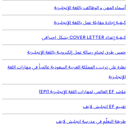
أسماء المهن و الوظائف باللغة الإنجليزية
كيفية إجادة مقابلة عمل باللغة الإنجليزية
كيفية إعداد COVER LETTER بشكل احترافي
خمس طرق لختام رسالة عمل إلكترونية باللغة الإنجليزية
نظرة على ترتيب المملكة العربية السعودية عالمياً في مهارات اللغة
الإنجليزية
مؤشر EF العالمى لمهارات اللغة الإنجليزية (EPI)
تقييم EF انجليش لايف
طريقة التعلُم في مدرسة انجليش لايف