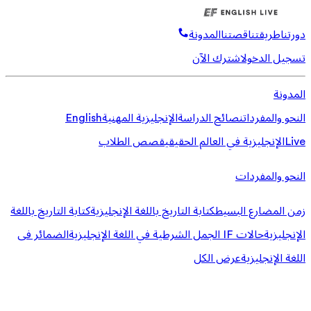
دورتنا
طريقتنا
قصتنا
المدونة
تسجيل الدخول
اشترك الآن
المدونة
النحو والمفردات
نصائح الدراسة
الإنجليزية المهنية
English
Live
الإنجليزية في العالم الحقيقي
قصص الطلاب
النحو والمفردات
زمن المضارع البسيط
كتابة التاريخ باللغة الإنجليزية
كتابة التاريخ باللغة
الإنجليزية
حالات IF الجمل الشرطية في اللغة الإنجليزية
الضمائر فى
اللغة الإنجليزية
عرض الكل