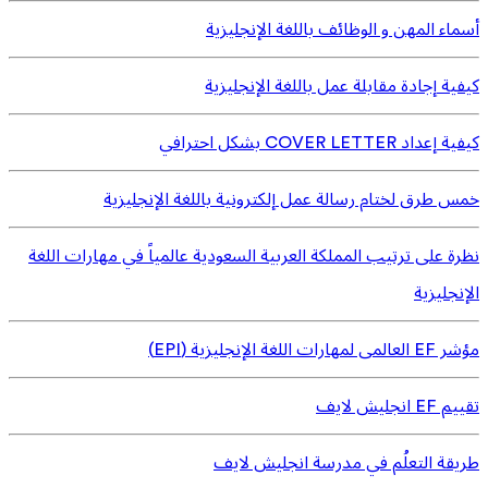
أسماء المهن و الوظائف باللغة الإنجليزية
كيفية إجادة مقابلة عمل باللغة الإنجليزية
كيفية إعداد COVER LETTER بشكل احترافي
خمس طرق لختام رسالة عمل إلكترونية باللغة الإنجليزية
نظرة على ترتيب المملكة العربية السعودية عالمياً في مهارات اللغة
الإنجليزية
مؤشر EF العالمى لمهارات اللغة الإنجليزية (EPI)
تقييم EF انجليش لايف
طريقة التعلُم في مدرسة انجليش لايف