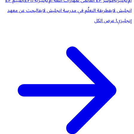
الإنجليزية
مؤشر EF العالمى لمهارات اللغة الإنجليزية (EPI)
تقييم EF
انجليش لايف
طريقة التعلُم في مدرسة انجليش لايف
البحث عن معهد
إنجليزي!
عرض الكل