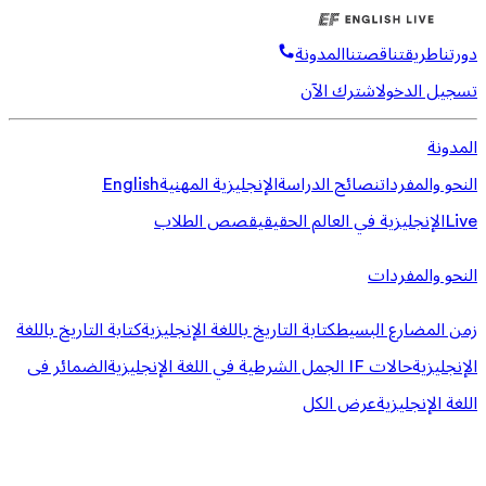
دورتنا
طريقتنا
قصتنا
المدونة
تسجيل الدخول
اشترك الآن
المدونة
النحو والمفردات
نصائح الدراسة
الإنجليزية المهنية
English
Live
الإنجليزية في العالم الحقيقي
قصص الطلاب
النحو والمفردات
زمن المضارع البسيط
كتابة التاريخ باللغة الإنجليزية
كتابة التاريخ باللغة
الإنجليزية
حالات IF الجمل الشرطية في اللغة الإنجليزية
الضمائر فى
اللغة الإنجليزية
عرض الكل