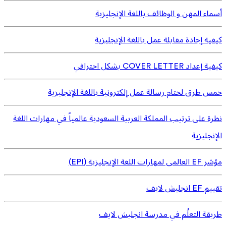
أسماء المهن و الوظائف باللغة الإنجليزية
كيفية إجادة مقابلة عمل باللغة الإنجليزية
كيفية إعداد COVER LETTER بشكل احترافي
خمس طرق لختام رسالة عمل إلكترونية باللغة الإنجليزية
نظرة على ترتيب المملكة العربية السعودية عالمياً في مهارات اللغة
الإنجليزية
مؤشر EF العالمى لمهارات اللغة الإنجليزية (EPI)
تقييم EF انجليش لايف
طريقة التعلُم في مدرسة انجليش لايف