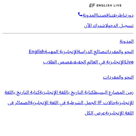
دورتنا
طريقتنا
قصتنا
المدونة
تسجيل الدخول
اشترك الآن
المدونة
النحو والمفردات
نصائح الدراسة
الإنجليزية المهنية
English
Live
الإنجليزية في العالم الحقيقي
قصص الطلاب
النحو والمفردات
زمن المضارع البسيط
كتابة التاريخ باللغة الإنجليزية
كتابة التاريخ باللغة
الإنجليزية
حالات IF الجمل الشرطية في اللغة الإنجليزية
الضمائر فى
اللغة الإنجليزية
عرض الكل