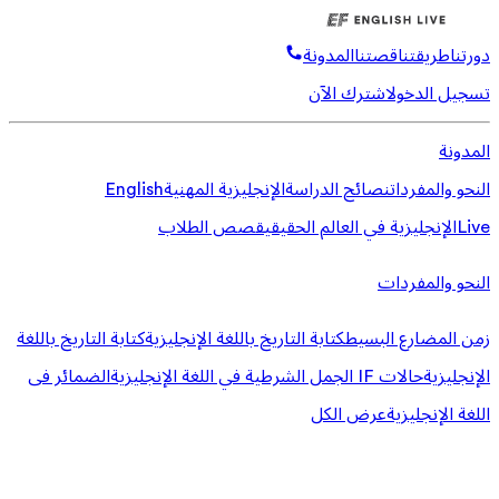
دورتنا
طريقتنا
قصتنا
المدونة
تسجيل الدخول
اشترك الآن
المدونة
النحو والمفردات
نصائح الدراسة
الإنجليزية المهنية
English
Live
الإنجليزية في العالم الحقيقي
قصص الطلاب
النحو والمفردات
زمن المضارع البسيط
كتابة التاريخ باللغة الإنجليزية
كتابة التاريخ باللغة
الإنجليزية
حالات IF الجمل الشرطية في اللغة الإنجليزية
الضمائر فى
اللغة الإنجليزية
عرض الكل