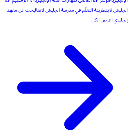
الإنجليزية
مؤشر EF العالمى لمهارات اللغة الإنجليزية (EPI)
تقييم EF
انجليش لايف
طريقة التعلُم في مدرسة انجليش لايف
البحث عن معهد
إنجليزي!
عرض الكل