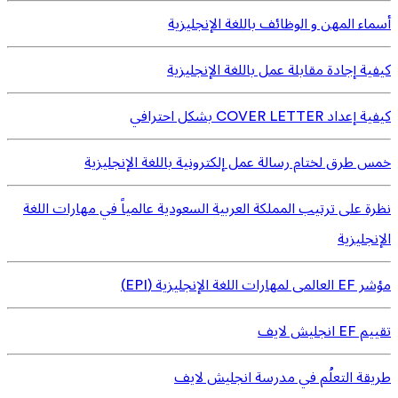
أسماء المهن و الوظائف باللغة الإنجليزية
كيفية إجادة مقابلة عمل باللغة الإنجليزية
كيفية إعداد COVER LETTER بشكل احترافي
خمس طرق لختام رسالة عمل إلكترونية باللغة الإنجليزية
نظرة على ترتيب المملكة العربية السعودية عالمياً في مهارات اللغة
الإنجليزية
مؤشر EF العالمى لمهارات اللغة الإنجليزية (EPI)
تقييم EF انجليش لايف
طريقة التعلُم في مدرسة انجليش لايف