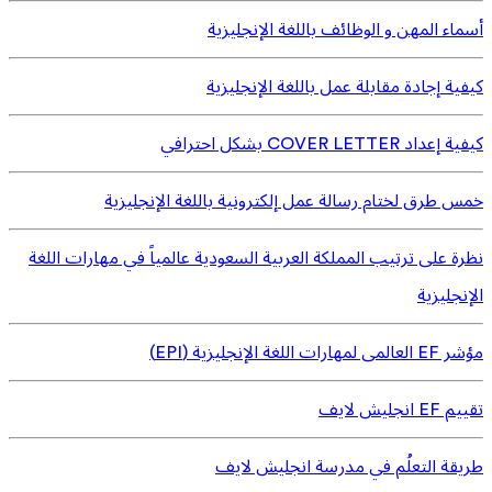
أسماء المهن و الوظائف باللغة الإنجليزية
كيفية إجادة مقابلة عمل باللغة الإنجليزية
كيفية إعداد COVER LETTER بشكل احترافي
خمس طرق لختام رسالة عمل إلكترونية باللغة الإنجليزية
نظرة على ترتيب المملكة العربية السعودية عالمياً في مهارات اللغة
الإنجليزية
مؤشر EF العالمى لمهارات اللغة الإنجليزية (EPI)
تقييم EF انجليش لايف
طريقة التعلُم في مدرسة انجليش لايف