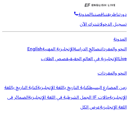
دورتنا
طريقتنا
قصتنا
المدونة
تسجيل الدخول
اشترك الآن
المدونة
النحو والمفردات
نصائح الدراسة
الإنجليزية المهنية
English
Live
الإنجليزية في العالم الحقيقي
قصص الطلاب
النحو والمفردات
زمن المضارع البسيط
كتابة التاريخ باللغة الإنجليزية
كتابة التاريخ باللغة
الإنجليزية
حالات IF الجمل الشرطية في اللغة الإنجليزية
الضمائر فى
اللغة الإنجليزية
عرض الكل