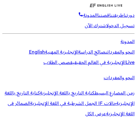
دورتنا
طريقتنا
قصتنا
المدونة
تسجيل الدخول
اشترك الآن
المدونة
النحو والمفردات
نصائح الدراسة
الإنجليزية المهنية
English
Live
الإنجليزية في العالم الحقيقي
قصص الطلاب
النحو والمفردات
زمن المضارع البسيط
كتابة التاريخ باللغة الإنجليزية
كتابة التاريخ باللغة
الإنجليزية
حالات IF الجمل الشرطية في اللغة الإنجليزية
الضمائر فى
اللغة الإنجليزية
عرض الكل