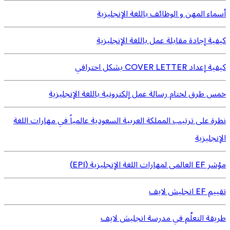
أسماء المهن و الوظائف باللغة الإنجليزية
كيفية إجادة مقابلة عمل باللغة الإنجليزية
كيفية إعداد COVER LETTER بشكل احترافي
خمس طرق لختام رسالة عمل إلكترونية باللغة الإنجليزية
نظرة على ترتيب المملكة العربية السعودية عالمياً في مهارات اللغة
الإنجليزية
مؤشر EF العالمى لمهارات اللغة الإنجليزية (EPI)
تقييم EF انجليش لايف
طريقة التعلُم في مدرسة انجليش لايف