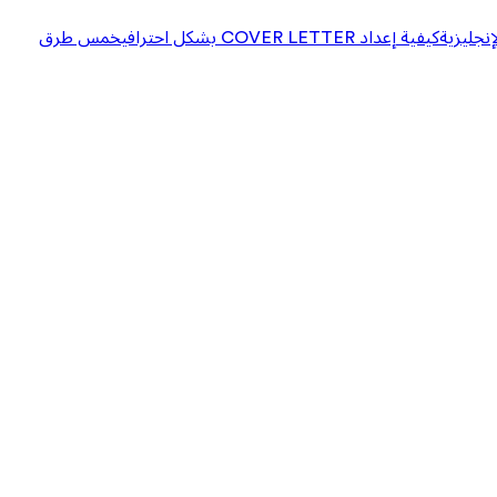
إنجليزية
كيفية إعداد COVER LETTER بشكل احترافي
خمس طرق