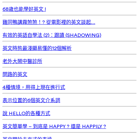
68歲也能學好英文 !
雞同鴨講霧煞煞！? 從電影裡的英文談起…
有效的英語自學法 (2)：跟讀 (SHADOWING)
英文時態最淺顯易懂的12個解析
老外大鬧中醫診所
問路的英文
4種情境，用得上現在進行式
表示位置的6個英文介系詞
說 HELLO的各種方式
英文簡單學 – 到底是 HAPPY ? 還是 HAPPILY ?