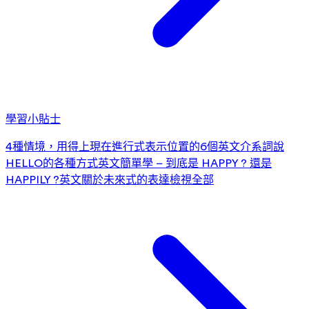
學習小貼士
4種情境，用得上現在進行式
表示位置的6個英文介系詞
說
HELLO的各種方式
英文簡單學 – 到底是 HAPPY ? 還是
HAPPILY ?
英文關於未來式的表達
檢視全部