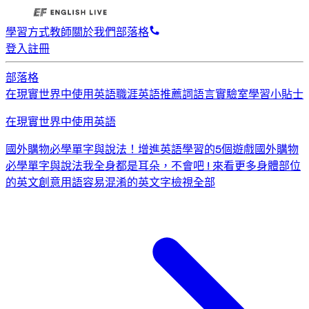
學習方式
教師
關於我們
部落格
登入
註冊
部落格
在現實世界中使用英語
職涯英語
推薦詞
語言實驗室
學習小貼士
在現實世界中使用英語
國外購物必學單字與說法！
增進英語學習的5個遊戲
國外購物
必學單字與說法
我全身都是耳朵，不會吧 ! 來看更多身體部位
的英文創意用語
容易混淆的英文字
檢視全部