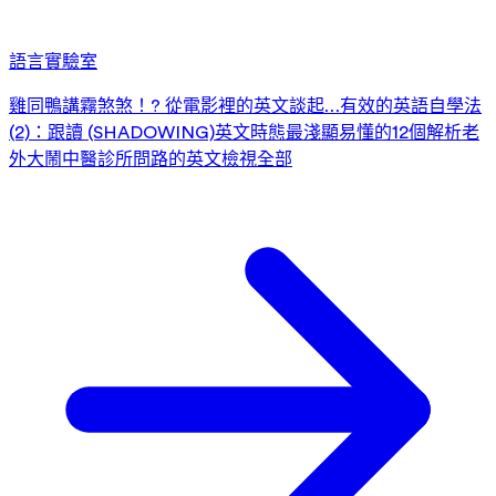
語言實驗室
雞同鴨講霧煞煞！? 從電影裡的英文談起…
有效的英語自學法
(2)：跟讀 (SHADOWING)
英文時態最淺顯易懂的12個解析
老
外大鬧中醫診所
問路的英文
檢視全部