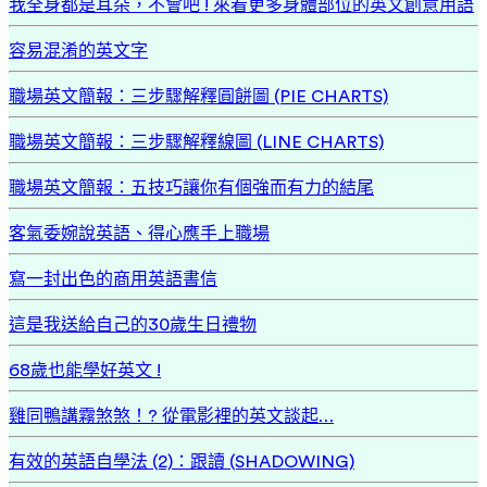
我全身都是耳朵，不會吧 ! 來看更多身體部位的英文創意用語
容易混淆的英文字
職場英文簡報：三步驟解釋圓餅圖 (PIE CHARTS)
職場英文簡報：三步驟解釋線圖 (LINE CHARTS)
職場英文簡報：五技巧讓你有個強而有力的結尾
客氣委婉說英語、得心應手上職場
寫一封出色的商用英語書信
這是我送給自己的30歲生日禮物
68歲也能學好英文 !
雞同鴨講霧煞煞！? 從電影裡的英文談起…
有效的英語自學法 (2)：跟讀 (SHADOWING)