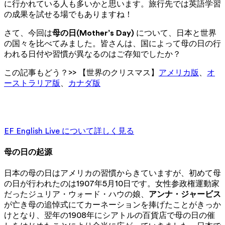
に行かれている人も多いかと思います。旅行先では英語学習
の成果を試せる場でもありますね！
さて、今回は
母の日(Mother’s Day)
について、日本と世界
の国々を比べてみました。皆さんは、国によって母の日の行
われる日付や習慣が異なるのはご存知でしたか？
この記事もどう？>> 【世界のクリスマス】
アメリカ版
、
オ
ーストラリア版
、
カナダ版
1対1のプライベートレッスンで英語を話す練習をしましょ
う。
EF English Live について詳しく見る
母の日の起源
日本の母の日はアメリカの習慣からきていますが、初めて母
の日が行われたのは1907年5月10日です。女性参政権運動家
だったジュリア・ウォード・ハウの娘、
アンナ・ジャービス
が亡き母の追悼式にてカーネーションを捧げたことがきっか
けとなり、翌年の1908年にシアトルの百貨店で母の日の催