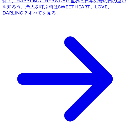
何？】HAPPY MOTHER’S DAY! 世界と日本の母の日の違い
を知ろう。
恋人を呼ぶ時はSWEETHEART、LOVE、
DARLING？
すべてを見る