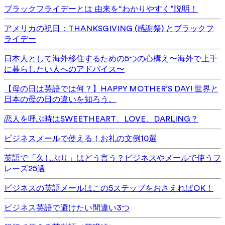
ブラックフライデーとは 由来を“わかりやすく”説明！
アメリカの祝日：THANKSGIVING (感謝祭) とブラックフ
ライデー
日本人として海外移住するための5つの心構え〜海外で上手
に暮らしたい人へのアドバイス〜
【母の日は英語では何？】HAPPY MOTHER’S DAY! 世界と
日本の母の日の違いを知ろう。
恋人を呼ぶ時はSWEETHEART、LOVE、DARLING？
ビジネスメールで使える！お礼の文例10選
英語で「久しぶり」はどう言う？ビジネスやメールで使うフ
レーズ25選
ビジネスの英語メールはこの5ステップをおさえればOK！
ビジネス英語で避けたい間違い3つ