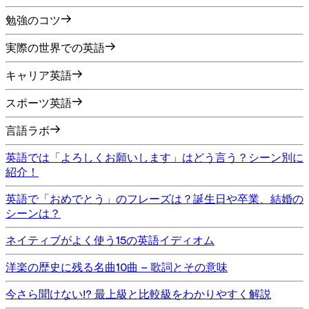
勉強のコツ
実際の世界での英語
キャリア英語
スポーツ英語
言語ラボ
英語では「よろしくお願いします」はどう言う？シーン別に
紹介！
英語で「おめでとう」のフレーズは？誕生日や卒業、結婚の
シーンは？
ネイティブがよく使う15の英語イディオム
洋楽の歴史に残る名曲10曲 – 歌詞とその意味
今さら聞けない!? 最上級と比較級をわかりやすく解説