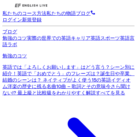
私たちのコース
方法
私たちの物語
ブログ
ログイン
新規登録
ブログ
勉強のコツ
実際の世界での英語
キャリア英語
スポーツ英語
言
語ラボ
勉強のコツ
英語では「よろしくお願いします」はどう言う？シーン別に
紹介！
英語で「おめでとう」のフレーズは？誕生日や卒業、
結婚のシーンは？
ネイティブがよく使う15の英語イディオ
ム
洋楽の歴史に残る名曲10曲 – 歌詞とその意味
今さら聞け
ない!? 最上級と比較級をわかりやすく解説
すべてを見る