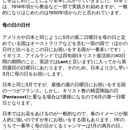
しをはじめたことにより全米に広がっていきました。日本で
は、1914年頃から教会など一部で実践され始めますが、一般
的になりはじめたのは1950年頃からだと言われています。
母の日の日付
アメリカや日本と同じように5月の第二日曜日を母の日と定
めている国はオーストラリアなどを含む一部の国で（ほかの
日付と比べるとこの日にお祝いをする国が一番多いです）、
イギリス、アイルランドでは四旬節(キリスト復活前の40日
間の期間のこと。英語では
Lent
と言います) に入ってから第
四週目の日曜日にあたります。そのため、日本より少し早い
3月に母の日をお祝いします。
日本と同じ5月ですが、最後の週の日曜日にお祝いをする国
の一つがフランス。しかし、キリスト教の精霊降臨の日
(
Pentecost
)と重なる場合は1週後になるので6月の第一日曜
日となります。
日本ではお花をあげるのが一般的なので、春のイメージが個
人的に強いのですが冬にお祝いをする国もあります。1年の
うちで一番早く母の日がくるミャンマーは1月の満月の日。