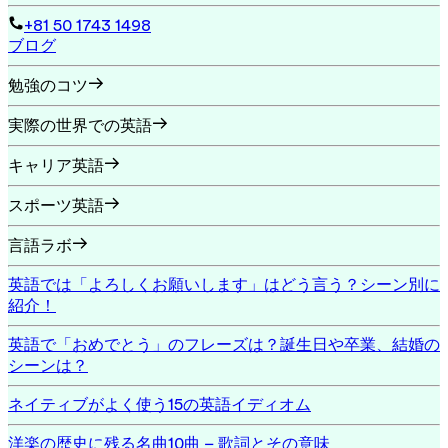
+81 50 1743 1498
ブログ
勉強のコツ
実際の世界での英語
キャリア英語
スポーツ英語
言語ラボ
英語では「よろしくお願いします」はどう言う？シーン別に
紹介！
英語で「おめでとう」のフレーズは？誕生日や卒業、結婚の
シーンは？
ネイティブがよく使う15の英語イディオム
洋楽の歴史に残る名曲10曲 – 歌詞とその意味