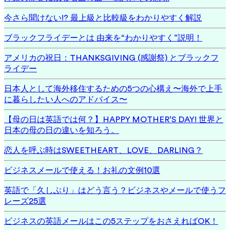
今さら聞けない!? 最上級と比較級をわかりやすく解説
ブラックフライデーとは 由来を“わかりやすく”説明！
アメリカの祝日：THANKSGIVING (感謝祭) とブラックフ
ライデー
日本人として海外移住するための5つの心構え〜海外で上手
に暮らしたい人へのアドバイス〜
【母の日は英語では何？】HAPPY MOTHER’S DAY! 世界と
日本の母の日の違いを知ろう。
恋人を呼ぶ時はSWEETHEART、LOVE、DARLING？
ビジネスメールで使える！お礼の文例10選
英語で「久しぶり」はどう言う？ビジネスやメールで使うフ
レーズ25選
ビジネスの英語メールはこの5ステップをおさえればOK！