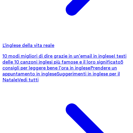
L'inglese della vita reale
10 modi migliori di dire grazie in un’email in inglese
I testi
delle 10 canzoni inglesi più famose e il loro significato
5
consigli per leggere bene l’ora in inglese
Prendere un
appuntamento in inglese
Suggerimenti in inglese per il
Natale
Vedi tutti