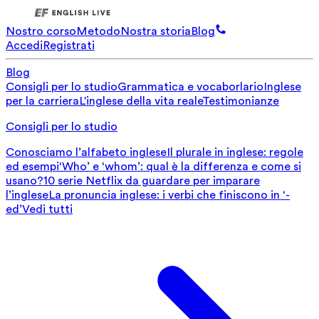
Nostro corso
Metodo
Nostra storia
Blog
Accedi
Registrati
Blog
Consigli per lo studio
Grammatica e vocaborlario
Inglese
per la carriera
L'inglese della vita reale
Testimonianze
Consigli per lo studio
Conosciamo l’alfabeto inglese
Il plurale in inglese: regole
ed esempi
‘Who’ e ‘whom’: qual è la differenza e come si
usano?
10 serie Netflix da guardare per imparare
l’inglese
La pronuncia inglese: i verbi che finiscono in ‘-
ed’
Vedi tutti