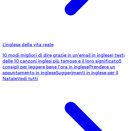
L'inglese della vita reale
10 modi migliori di dire grazie in un’email in inglese
I testi
delle 10 canzoni inglesi più famose e il loro significato
5
consigli per leggere bene l’ora in inglese
Prendere un
appuntamento in inglese
Suggerimenti in inglese per il
Natale
Vedi tutti