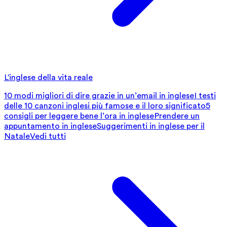
L'inglese della vita reale
10 modi migliori di dire grazie in un’email in inglese
I testi
delle 10 canzoni inglesi più famose e il loro significato
5
consigli per leggere bene l’ora in inglese
Prendere un
appuntamento in inglese
Suggerimenti in inglese per il
Natale
Vedi tutti