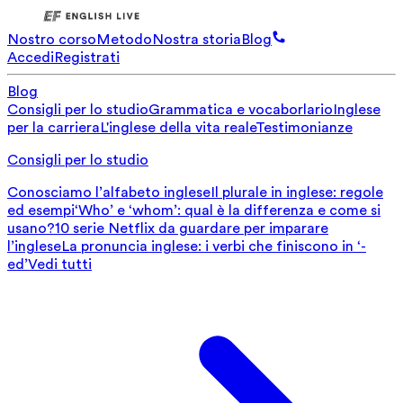
Nostro corso
Metodo
Nostra storia
Blog
Accedi
Registrati
Blog
Consigli per lo studio
Grammatica e vocaborlario
Inglese
per la carriera
L'inglese della vita reale
Testimonianze
Consigli per lo studio
Conosciamo l’alfabeto inglese
Il plurale in inglese: regole
ed esempi
‘Who’ e ‘whom’: qual è la differenza e come si
usano?
10 serie Netflix da guardare per imparare
l’inglese
La pronuncia inglese: i verbi che finiscono in ‘-
ed’
Vedi tutti