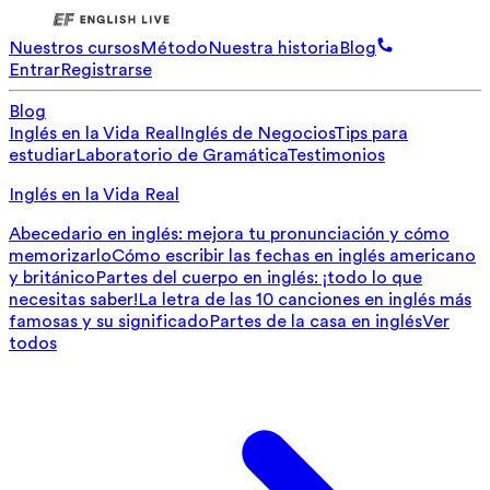
Nuestros cursos
Método
Nuestra historia
Blog
Entrar
Registrarse
Blog
Inglés en la Vida Real
Inglés de Negocios
Tips para
estudiar
Laboratorio de Gramática
Testimonios
Inglés en la Vida Real
Abecedario en inglés: mejora tu pronunciación y cómo
memorizarlo
Cómo escribir las fechas en inglés americano
y británico
Partes del cuerpo en inglés: ¡todo lo que
necesitas saber!
La letra de las 10 canciones en inglés más
famosas y su significado
Partes de la casa en inglés
Ver
todos