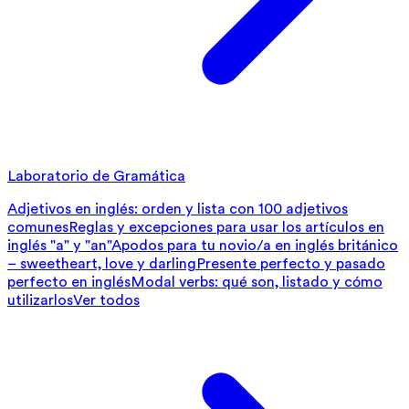
Laboratorio de Gramática
Adjetivos en inglés: orden y lista con 100 adjetivos
comunes
Reglas y excepciones para usar los artículos en
inglés "a" y "an"
Apodos para tu novio/a en inglés británico
– sweetheart, love y darling
Presente perfecto y pasado
perfecto en inglés
Modal verbs: qué son, listado y cómo
utilizarlos
Ver todos