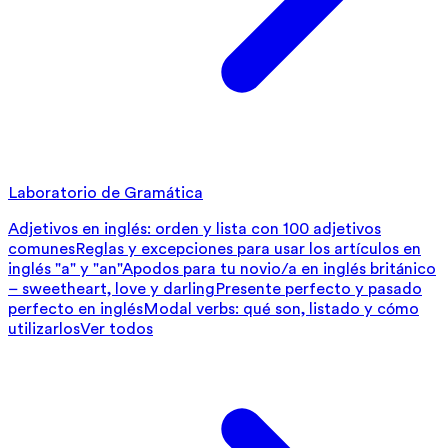
Laboratorio de Gramática
Adjetivos en inglés: orden y lista con 100 adjetivos
comunes
Reglas y excepciones para usar los artículos en
inglés "a" y "an"
Apodos para tu novio/a en inglés británico
– sweetheart, love y darling
Presente perfecto y pasado
perfecto en inglés
Modal verbs: qué son, listado y cómo
utilizarlos
Ver todos