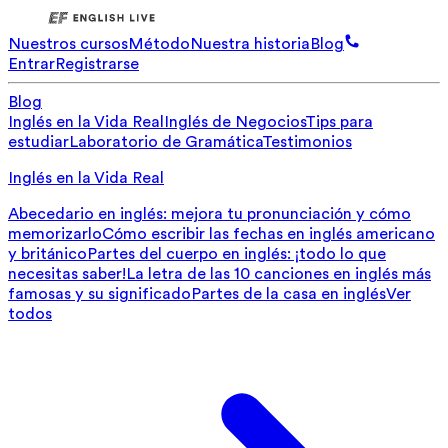
Nuestros cursos
Método
Nuestra historia
Blog
Entrar
Registrarse
Blog
Inglés en la Vida Real
Inglés de Negocios
Tips para
estudiar
Laboratorio de Gramática
Testimonios
Inglés en la Vida Real
Abecedario en inglés: mejora tu pronunciación y cómo
memorizarlo
Cómo escribir las fechas en inglés americano
y británico
Partes del cuerpo en inglés: ¡todo lo que
necesitas saber!
La letra de las 10 canciones en inglés más
famosas y su significado
Partes de la casa en inglés
Ver
todos