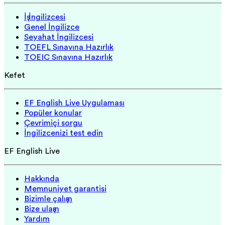
İş İngilizcesi
Genel İngilizce
Seyahat İngilizcesi
TOEFL Sınavına Hazırlık
TOEIC Sınavına Hazırlık
Keşfet
EF English Live Uygulaması
Popüler konular
Çevrimiçi sorgu
İngilizcenizi test edin
EF English Live
Hakkında
Memnuniyet garantisi
Bizimle çalışın
Bize ulaşın
Yardım