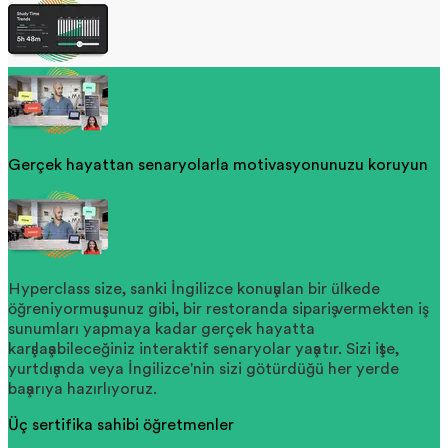
Gerçek hayattan senaryolarla motivasyonunuzu koruyun
Hyperclass size, sanki İngilizce konuşulan bir ülkede
öğreniyormuşsunuz gibi, bir restoranda sipariş vermekten iş
sunumları yapmaya kadar gerçek hayatta
karşılaşabileceğiniz interaktif senaryolar yaşatır. Sizi işte,
yurtdışında veya İngilizce'nin sizi götürdüğü her yerde
başarıya hazırlıyoruz.
Üç sertifika sahibi öğretmenler