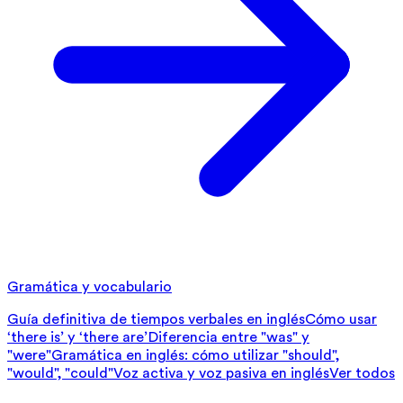
Gramática y vocabulario
Guía definitiva de tiempos verbales en inglés
Cómo usar
‘there is’ y ‘there are’
Diferencia entre "was" y
"were"
Gramática en inglés: cómo utilizar "should",
"would", "could"
Voz activa y voz pasiva en inglés
Ver todos