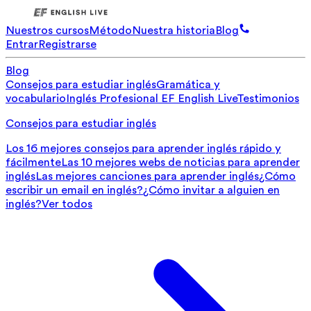
Nuestros cursos
Método
Nuestra historia
Blog
Entrar
Registrarse
Blog
Consejos para estudiar inglés
Gramática y
vocabulario
Inglés Profesional
EF English Live
Testimonios
Consejos para estudiar inglés
Los 16 mejores consejos para aprender inglés rápido y
fácilmente
Las 10 mejores webs de noticias para aprender
inglés
Las mejores canciones para aprender inglés
¿Cómo
escribir un email en inglés?
¿Cómo invitar a alguien en
inglés?
Ver todos