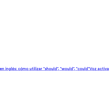
n inglés: cómo utilizar "should", "would", "could"
Voz activa