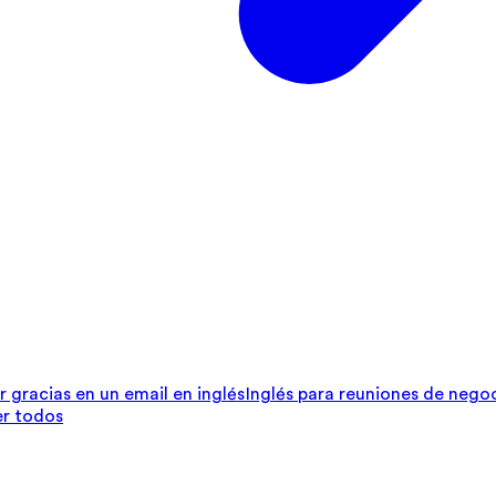
r gracias en un email en inglés
Inglés para reuniones de nego
er todos