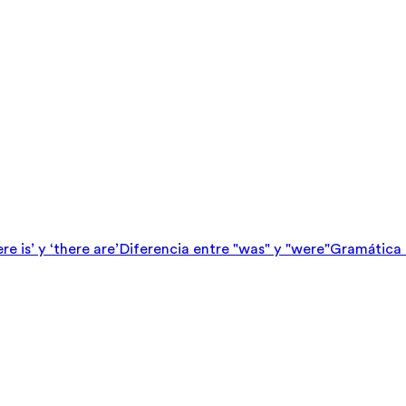
e is’ y ‘there are’
Diferencia entre "was" y "were"
Gramática e