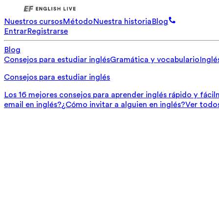
Nuestros cursos
Método
Nuestra historia
Blog
Entrar
Registrarse
Blog
Consejos para estudiar inglés
Gramática y vocabulario
Inglé
Consejos para estudiar inglés
Los 16 mejores consejos para aprender inglés rápido y fáci
email en inglés?
¿Cómo invitar a alguien en inglés?
Ver todo