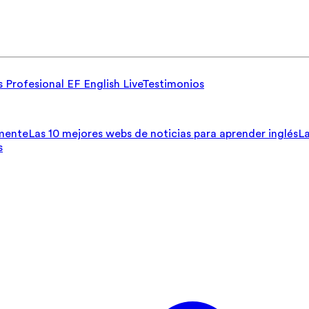
s Profesional
EF English Live
Testimonios
lmente
Las 10 mejores webs de noticias para aprender inglés
La
s