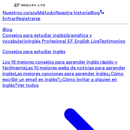
Nuestros cursos
Método
Nuestra historia
Blog
Entrar
Registrarse
Blog
Consejos para estudiar inglés
Gramática y
vocabulario
Inglés Profesional
EF English Live
Testimonios
Consejos para estudiar inglés
Los 16 mejores consejos para aprender inglés rápido y
fácilmente
Las 10 mejores webs de noticias para aprender
inglés
Las mejores canciones para aprender inglés
¿Cómo
escribir un email en inglés?
¿Cómo invitar a alguien en
inglés?
Ver todos