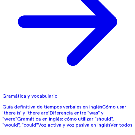
Gramática y vocabulario
Guía definitiva de tiempos verbales en inglés
Cómo usar
‘there is’ y ‘there are’
Diferencia entre "was" y
"were"
Gramática en inglés: cómo utilizar "should",
"would", "could"
Voz activa y voz pasiva en inglés
Ver todos