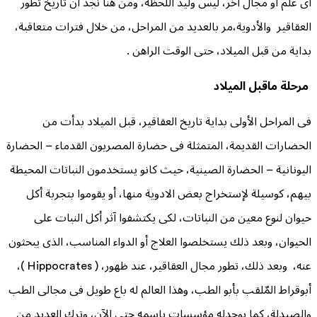
أى علم أو مجال آخر، ليس وليد اللحظة، ومن هنا نجد ان تاريخ تطور
العقاقير والأدوية،مر بالعديد من المراحل، من خلال فترات متعاقبة،
بداية من قبل الميلاد، حتى الوقت الراهن .
مرحلة ماقبل الميلاد
فى المراحل الأولى بداية تاريخ العقاقير، قبل الميلاد بدأت من
الحضارات القديمة، المتمثلة فى حضارة المصريون القدماء – الحضارة
اليونانية – الحضارة الصينية، حيث كانو يستخدمون النباتات المحيطة
بيهم، كوسيلة لإستخراج بعض الادوية منها، أو يقوموا بتجربة أكل
حيوان لنوع معين من النباتات، لكى يكتشفوا آثر أكل النبات على
الحيوان، وبعد ذلك يستخلصوا العلاج أو الدواء المناسب، الذى يبحثون
عنه، وبعد ذلك، تطور مجال العقاقير، عند ظهور، ( Hippocrates )،
أبوقراط المٌلقب بأبو الطب، وهذا العالم له باع طويل فى مجالى الطب
والصيدلة، كما يوجدله مؤسسات بإسمه حتى الآن، وترك العديد من