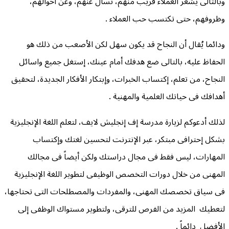
وبالتالى يشعر العملاء قريب منهم، تسأل عنهم، وعن أحوالهم،
وظروفهم، حتى تكتسب حب العملاء .
ودائما يُقال أن النجاح قد يكون سهل لكن الأصعب من ذلك هو
الحفاظ عليه، بالتالى ضع هدفك أمام عينك، إستغل جميع واسائل
النجاح، من تعلم، إكتساب الخبرات، وإبتكار الأفكار الجديدة، لتحقيق
أهدافك فى حياتك العلمية والمهنية .
لذلك أدعوكم لزيارة مدرسة إف إنجليش لايف، لتعلم اللغة الإنجليزية
بشكل إحترافى مبتكر، عبر الإنترنت لتحسين لغتك وإكتساب
المهارات، ليس فقط فى مجال دراستك ولكن أيضاً فى مجالك
المهنى من خلال دورات التخصص الوظيفى لتطوير اللغة الإنجليزية
فى سياق تخصصك المهنى، والمفردات والمصطلحات التى تحتاجها،
لتعطيك المزيد من الفرص للترقى، ولتطوير مستواك الوظفى إلى
الأفضل دائماً .