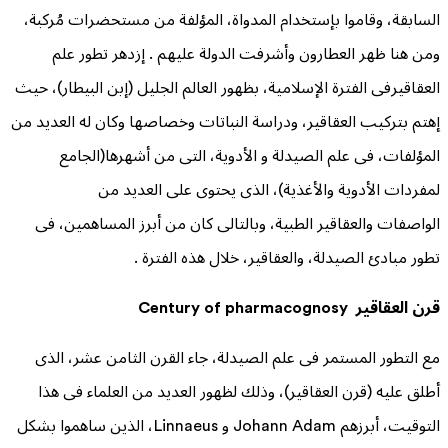
السابقة، وقاموا بإستخدام المدواة، المؤلفة من مستحضرات مُركبة،
ومن هنا ظهر العطارون وأشرفت الدولة عليهم . إزدهر تطور علم
العقاقيرفى الفترة الإسلامية، بظهور العالم الجليل (إبن البيطار)، حيث
إهتم بتركيب العقاقير، ودراسة النباتات وخصاصها وكان له العديد من
المؤلفات، فى علم الصيدلة و الأدوية، التى من أشهرها(الجامع
لمفردات الأدوية والأغذية)، الذى يحتوى على العديد من
الواصفات والعقاقير الطبية، وبالتالى كان من أبرز المساهمين، فى
تطور مبادئ الصيدلة، والعقاقير، خلال هذه الفترة .
قرن العقاقير Century of pharmacognosy
مع التطور المستمر فى علم الصيدلة، جاء القرن الثامن عشر، الذى
أطلق عليه (قرن العقاقير)، وذلك لظهور العديد من العلماء فى هذا
التوقيت، أبرزهم Johann Adam و Linnaeus، الذين ساهموا بشكل