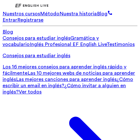
Nuestros cursos
Método
Nuestra historia
Blog
Entrar
Registrarse
Blog
Consejos para estudiar inglés
Gramática y
vocabulario
Inglés Profesional
EF English Live
Testimonios
Consejos para estudiar inglés
Los 16 mejores consejos para aprender inglés rápido y
fácilmente
Las 10 mejores webs de noticias para aprender
inglés
Las mejores canciones para aprender inglés
¿Cómo
escribir un email en inglés?
¿Cómo invitar a alguien en
inglés?
Ver todos