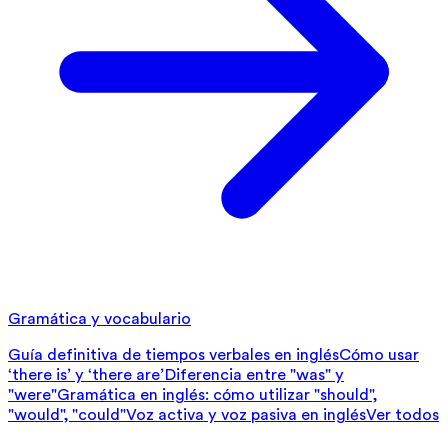
Gramática y vocabulario
Guía definitiva de tiempos verbales en inglés
Cómo usar
‘there is’ y ‘there are’
Diferencia entre "was" y
"were"
Gramática en inglés: cómo utilizar "should",
"would", "could"
Voz activa y voz pasiva en inglés
Ver todos