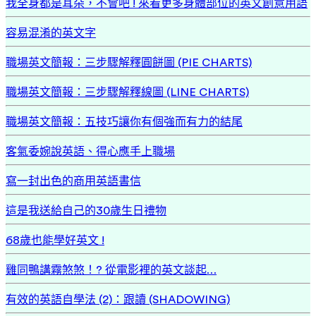
我全身都是耳朵，不會吧 ! 來看更多身體部位的英文創意用語
容易混淆的英文字
職場英文簡報：三步驟解釋圓餅圖 (PIE CHARTS)
職場英文簡報：三步驟解釋線圖 (LINE CHARTS)
職場英文簡報：五技巧讓你有個強而有力的結尾
客氣委婉說英語、得心應手上職場
寫一封出色的商用英語書信
這是我送給自己的30歲生日禮物
68歲也能學好英文 !
雞同鴨講霧煞煞！? 從電影裡的英文談起…
有效的英語自學法 (2)：跟讀 (SHADOWING)