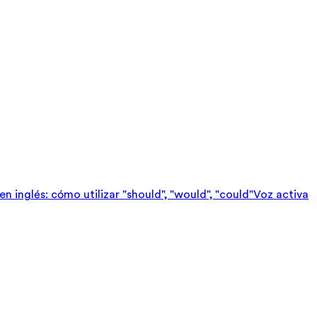
n inglés: cómo utilizar "should", "would", "could"
Voz activa