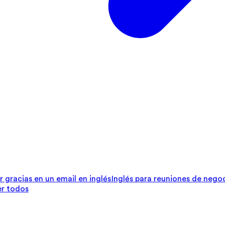
r gracias en un email en inglés
Inglés para reuniones de nego
er todos