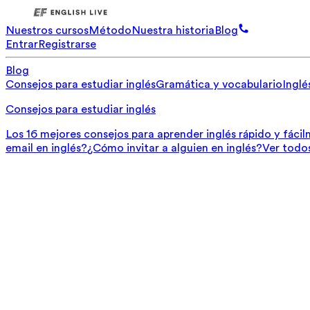
Nuestros cursos
Método
Nuestra historia
Blog
Entrar
Registrarse
Blog
Consejos para estudiar inglés
Gramática y vocabulario
Inglé
Consejos para estudiar inglés
Los 16 mejores consejos para aprender inglés rápido y fáci
email en inglés?
¿Cómo invitar a alguien en inglés?
Ver todo