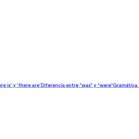
e is’ y ‘there are’
Diferencia entre "was" y "were"
Gramática e