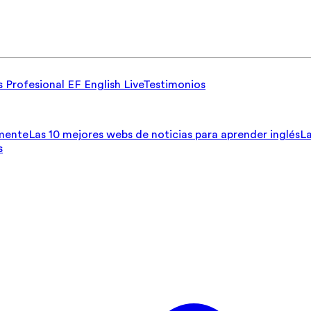
s Profesional
EF English Live
Testimonios
lmente
Las 10 mejores webs de noticias para aprender inglés
La
s