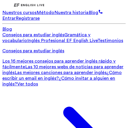
Nuestros cursos
Método
Nuestra historia
Blog
Entrar
Registrarse
Blog
Consejos para estudiar inglés
Gramática y
vocabulario
Inglés Profesional
EF English Live
Testimonios
Consejos para estudiar inglés
Los 16 mejores consejos para aprender inglés rápido y
fácilmente
Las 10 mejores webs de noticias para aprender
inglés
Las mejores canciones para aprender inglés
¿Cómo
escribir un email en inglés?
¿Cómo invitar a alguien en
inglés?
Ver todos