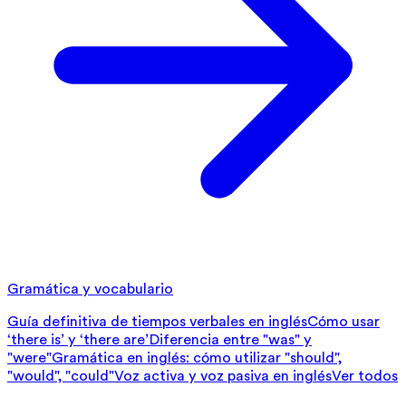
Gramática y vocabulario
Guía definitiva de tiempos verbales en inglés
Cómo usar
‘there is’ y ‘there are’
Diferencia entre "was" y
"were"
Gramática en inglés: cómo utilizar "should",
"would", "could"
Voz activa y voz pasiva en inglés
Ver todos