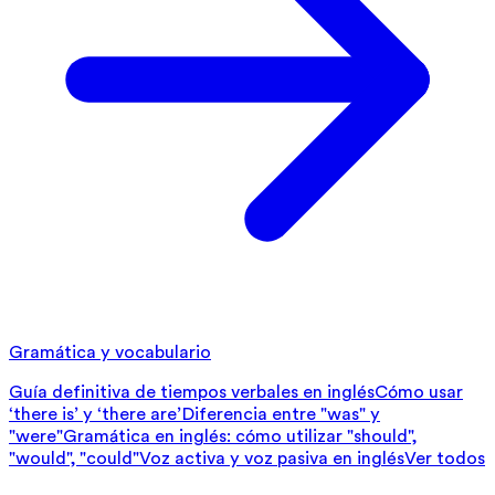
Gramática y vocabulario
Guía definitiva de tiempos verbales en inglés
Cómo usar
‘there is’ y ‘there are’
Diferencia entre "was" y
"were"
Gramática en inglés: cómo utilizar "should",
"would", "could"
Voz activa y voz pasiva en inglés
Ver todos