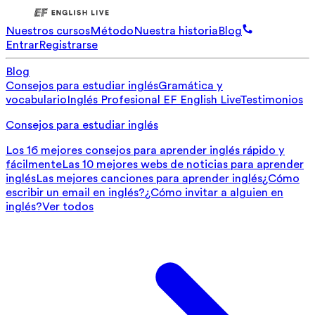
Nuestros cursos
Método
Nuestra historia
Blog
Entrar
Registrarse
Blog
Consejos para estudiar inglés
Gramática y
vocabulario
Inglés Profesional
EF English Live
Testimonios
Consejos para estudiar inglés
Los 16 mejores consejos para aprender inglés rápido y
fácilmente
Las 10 mejores webs de noticias para aprender
inglés
Las mejores canciones para aprender inglés
¿Cómo
escribir un email en inglés?
¿Cómo invitar a alguien en
inglés?
Ver todos