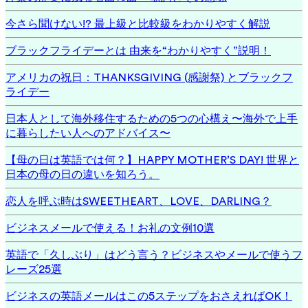
今さら聞けない!? 最上級と比較級をわかりやすく解説
ブラックフライデーとは 由来を“わかりやすく”説明！
アメリカの祝日：THANKSGIVING (感謝祭) とブラックフ
ライデー
日本人として海外移住するための5つの心構え〜海外で上手
に暮らしたい人へのアドバイス〜
【母の日は英語では何？】HAPPY MOTHER’S DAY! 世界と
日本の母の日の違いを知ろう。
恋人を呼ぶ時はSWEETHEART、LOVE、DARLING？
ビジネスメールで使える！お礼の文例10選
英語で「久しぶり」はどう言う？ビジネスやメールで使うフ
レーズ25選
ビジネスの英語メールはこの5ステップをおさえればOK！