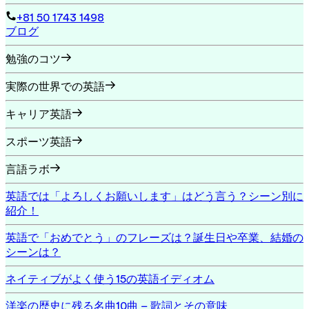
+81 50 1743 1498
ブログ
勉強のコツ
実際の世界での英語
キャリア英語
スポーツ英語
言語ラボ
英語では「よろしくお願いします」はどう言う？シーン別に
紹介！
英語で「おめでとう」のフレーズは？誕生日や卒業、結婚の
シーンは？
ネイティブがよく使う15の英語イディオム
洋楽の歴史に残る名曲10曲 – 歌詞とその意味