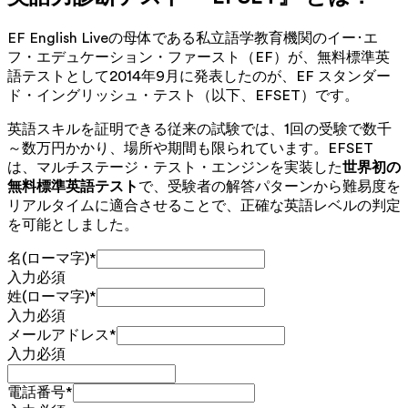
EF English Liveの母体である私立語学教育機関のイー･エ
フ・エデュケーション・ファースト（EF）が、無料標準英
語テストとして2014年9月に発表したのが、EF スタンダー
ド・イングリッシュ・テスト（以下、EFSET）です。
英語スキルを証明できる従来の試験では、1回の受験で数千
～数万円かかり、場所や期間も限られています。EFSET
は、マルチステージ・テスト・エンジンを実装した
世界初の
無料標準英語テスト
で、受験者の解答パターンから難易度を
リアルタイムに適合させることで、正確な英語レベルの判定
を可能としました。
名(ローマ字)
*
入力必須
姓(ローマ字)
*
入力必須
メールアドレス
*
入力必須
電話番号
*