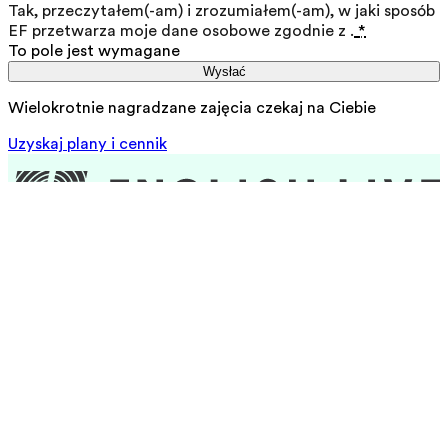
Tak, przeczytałem(-am) i zrozumiałem(-am), w jaki sposób
EF przetwarza moje dane osobowe zgodnie z
.
*
To pole jest wymagane
Wysłać
Wielokrotnie nagradzane zajęcia czekają na Ciebie
Uzyskaj plany i cennik
Ucz się angielskiego online
Metoda
Nauczyciele
Poziomy i certyfikaty
Zasady i warunki
Nasze kursy