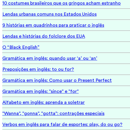
10 costumes brasileiros que os gringos acham estranho
Lendas urbanas comuns nos Estados Unidos
9 histórias em quadrinhos para praticar o inglês
Lendas e histórias do folclore dos EUA
O “Black English”
Gramática em inglês: quando usar ‘a’ ou ‘an’
Preposições em inglês: to ou for?
Gramática em inglês: Como usar o Present Perfect
Gramática em inglês: "since" e "for"
Alfabeto em inglês: aprenda a soletrar
"Wanna", "gonna", "gotta": contrações especiais
Verbos em inglês para falar de esportes: play, do ou go?