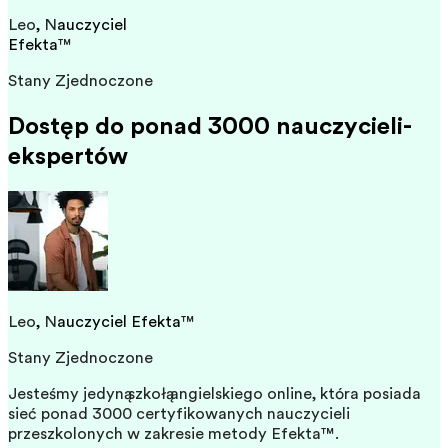
Leo
,
N
auczyciel
Efekta
™
Stany Zjednoczone
Dostęp do ponad 3000 nauczycieli-
ekspertów
Leo
,
N
auczyciel Efekta
™
Stany Zjednoczone
Jesteśmy jedyną szkołą angielskiego online, która posiada
sieć ponad 3000 certyfikowanych nauczycieli
przeszkolonych w zakresie metody Efekta™.