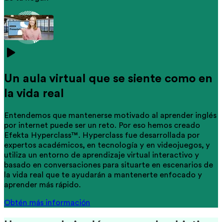
Un aula virtual que se siente como en
la vida real
Entendemos que mantenerse motivado al aprender inglés
por internet puede ser un reto. Por eso hemos creado
Efekta Hyperclass™. Hyperclass fue desarrollada por
expertos académicos, en tecnología y en videojuegos, y
utiliza un entorno de aprendizaje virtual interactivo y
basado en conversaciones para situarte en escenarios de
la vida real que te ayudarán a mantenerte enfocado y
aprender más rápido.
Obtén más información