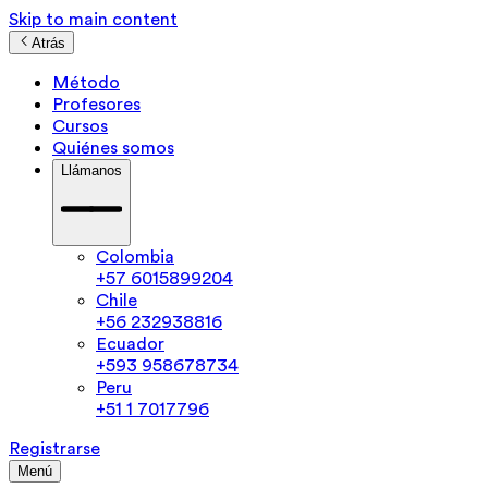
Skip to main content
Atrás
Método
Profesores
Cursos
Quiénes somos
Llámanos
Colombia
+57 6015899204
Chile
+56 232938816
Ecuador
+593 958678734
Peru
+51 1 7017796
Registrarse
Menú