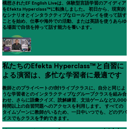
構想されたEF English Liveは、体験型言語学習のアイディア
をEfekta Hyperclass™に転換しました。 初日から、現実的
なシナリオとインタラクティブなロールプレイを使って話す
ことを始め、仕事や海外での活動、または英語を使うあらゆ
る場面で自信を持って話す能力を養います。
私たちのEfekta Hyperclass™と自習に
よる演習は、多忙な学習者に最適です
教師とのプライベートの1対1ライブクラスに、自分と同じよ
うな学習者とのインタラクティブなグループクラスを組み合
わせ、さらに語彙クイズ、読解練習、文法ゲームなど2,000
時間以上の自習問題へのアクセスを利用します。 すべての
タイムゾーンに教師がいるため、一日中いつでも、どのデバ
イスでもクラスを予約できます。